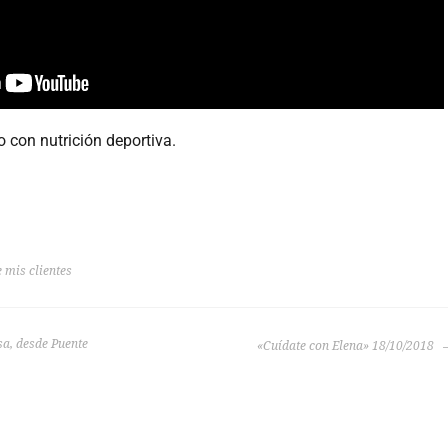
 con nutrición deportiva.
 mis clientes
a, desde Puente
«Cuídate con Elena» 18/10/2018