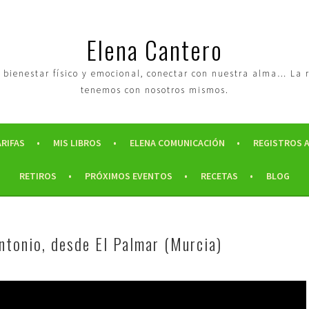
Elena Cantero
tro bienestar físico y emocional, conectar con nuestra alma… La
tenemos con nosotros mismos.
ARIFAS
MIS LIBROS
ELENA COMUNICACIÓN
REGISTROS 
RETIROS
PRÓXIMOS EVENTOS
RECETAS
BLOG
ntonio, desde El Palmar (Murcia)