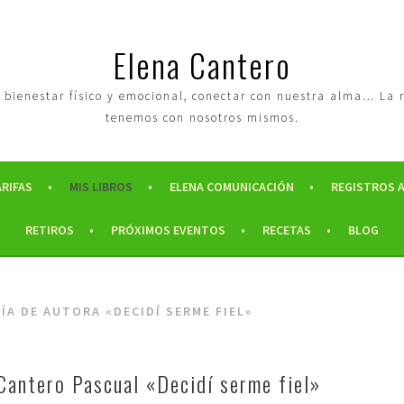
Elena Cantero
tro bienestar físico y emocional, conectar con nuestra alma… La
tenemos con nosotros mismos.
ARIFAS
MIS LIBROS
ELENA COMUNICACIÓN
REGISTROS 
RETIROS
PRÓXIMOS EVENTOS
RECETAS
BLOG
ÍA DE AUTORA «DECIDÍ SERME FIEL»
Cantero Pascual «Decidí serme fiel»