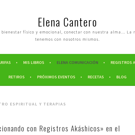
Elena Cantero
tro bienestar físico y emocional, conectar con nuestra alma… La
tenemos con nosotros mismos.
ARIFAS
MIS LIBROS
ELENA COMUNICACIÓN
REGISTROS 
RETIROS
PRÓXIMOS EVENTOS
RECETAS
BLOG
RO ESPIRITUAL Y TERAPIAS
cionando con Registros Akáshicos» en el