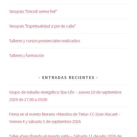
Sinopsis "Decidí serme fiel"
Sinopsis "Espiritualidad a pie de calle"
Talleres y cursos presenciales realizados
Talleres y formación
ENTRADAS RECIENTES
Grupo de estudio energético Star Life – Jueves 10 de septiembre
2026 de 17.00 a 20:00
Firma en el evento literario «Mundos de Tinta» CC Gran Alacant –
Viernes 4 y sábado 5 de septiembre 2026
Taller «Descifrando el mundo sutil» – Sábado 11 de julio 2026 de