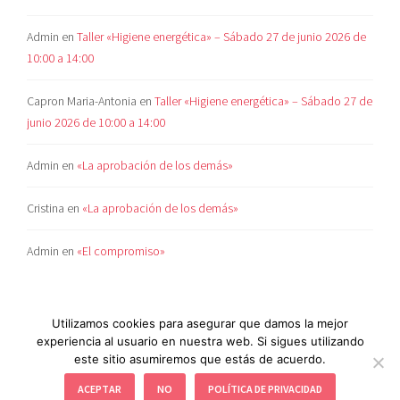
Admin
en
Taller «Higiene energética» – Sábado 27 de junio 2026 de
10:00 a 14:00
Capron Maria-Antonia
en
Taller «Higiene energética» – Sábado 27 de
junio 2026 de 10:00 a 14:00
Admin
en
«La aprobación de los demás»
Cristina
en
«La aprobación de los demás»
Admin
en
«El compromiso»
Utilizamos cookies para asegurar que damos la mejor
experiencia al usuario en nuestra web. Si sigues utilizando
este sitio asumiremos que estás de acuerdo.
POLÍTICA DE COOKIES
|
AVISO LEGAL
|
POLÍTICA
ACEPTAR
NO
POLÍTICA DE PRIVACIDAD
AMBIENTAL
|
POLÍTICA DE PRIVACIDAD