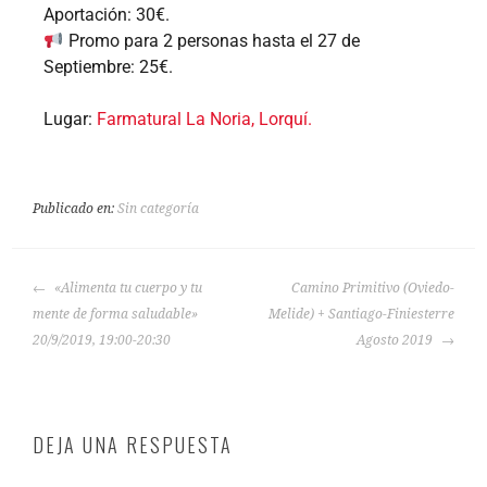
Aportación: 30€.
Promo para 2 personas hasta el 27 de
Septiembre: 25€.
Lugar:
Farmatural La Noria, Lorquí.
Publicado en:
Sin categoría
«Alimenta tu cuerpo y tu
Camino Primitivo (Oviedo-
mente de forma saludable»
Melide) + Santiago-Finiesterre
20/9/2019, 19:00-20:30
Agosto 2019
DEJA UNA RESPUESTA