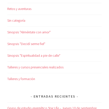
Retos y aventuras
Sin categoría
Sinopsis "Aliméntate con amor"
Sinopsis "Decidí serme fiel"
Sinopsis "Espiritualidad a pie de calle"
Talleres y cursos presenciales realizados
Talleres y formación
ENTRADAS RECIENTES
Grupo de estudio energético Star Life – Jueves 10 de septiembre