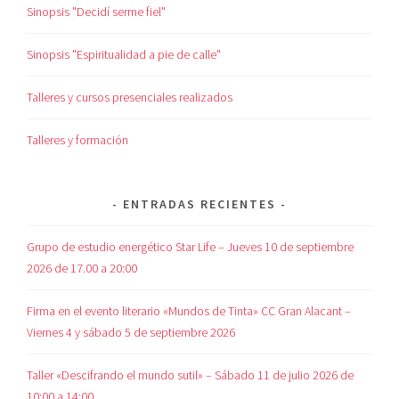
Sinopsis "Decidí serme fiel"
Sinopsis "Espiritualidad a pie de calle"
Talleres y cursos presenciales realizados
Talleres y formación
ENTRADAS RECIENTES
Grupo de estudio energético Star Life – Jueves 10 de septiembre
2026 de 17.00 a 20:00
Firma en el evento literario «Mundos de Tinta» CC Gran Alacant –
Viernes 4 y sábado 5 de septiembre 2026
Taller «Descifrando el mundo sutil» – Sábado 11 de julio 2026 de
10:00 a 14:00