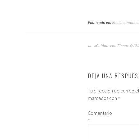
Publicado en:
Elena comunic
«Cuídate con Elena» 4/12
DEJA UNA RESPUES
Tu dirección de correo e
marcados con
*
Comentario
*