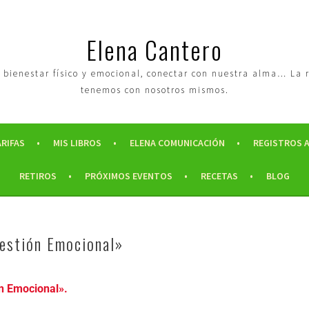
Elena Cantero
tro bienestar físico y emocional, conectar con nuestra alma… La
tenemos con nosotros mismos.
ARIFAS
MIS LIBROS
ELENA COMUNICACIÓN
REGISTROS 
RETIROS
PRÓXIMOS EVENTOS
RECETAS
BLOG
estión Emocional»
n Emocional».