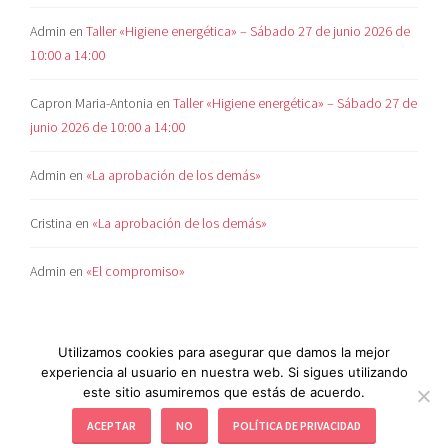
Admin
en
Taller «Higiene energética» – Sábado 27 de junio 2026 de
10:00 a 14:00
Capron Maria-Antonia
en
Taller «Higiene energética» – Sábado 27 de
junio 2026 de 10:00 a 14:00
Admin
en
«La aprobación de los demás»
Cristina
en
«La aprobación de los demás»
Admin
en
«El compromiso»
Utilizamos cookies para asegurar que damos la mejor
experiencia al usuario en nuestra web. Si sigues utilizando
este sitio asumiremos que estás de acuerdo.
POLÍTICA DE COOKIES
|
AVISO LEGAL
|
POLÍTICA
ACEPTAR
NO
POLÍTICA DE PRIVACIDAD
AMBIENTAL
|
POLÍTICA DE PRIVACIDAD