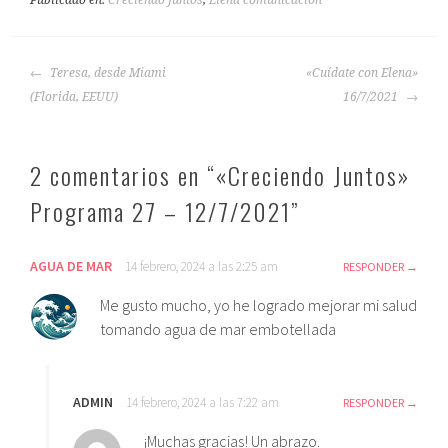
Publicado en:
Creciendo Juntos
,
Elena comunicación
Teresa, desde Miami
«Cuídate con Elena»
(Florida, EEUU)
16/7/2021
2 comentarios en “
«Creciendo Juntos»
Programa 27 – 12/7/2021
”
AGUA DE MAR
14 febrero, 2024 a las 2:25 am
RESPONDER
Me gusto mucho, yo he logrado mejorar mi salud
tomando agua de mar embotellada
ADMIN
14 febrero, 2024 a las 7:22 am
RESPONDER
¡Muchas gracias! Un abrazo.