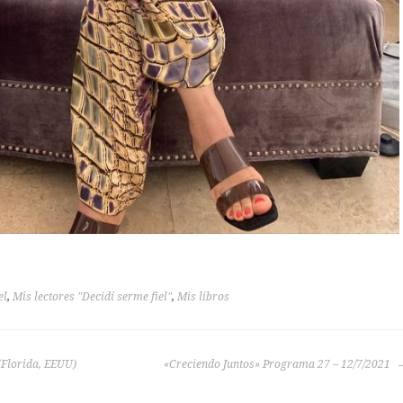
el
,
Mis lectores "Decidí serme fiel"
,
Mis libros
(Florida, EEUU)
«Creciendo Juntos» Programa 27 – 12/7/2021