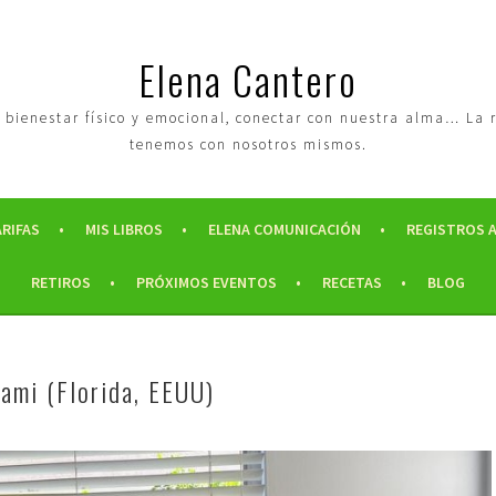
Elena Cantero
tro bienestar físico y emocional, conectar con nuestra alma… La
tenemos con nosotros mismos.
ARIFAS
MIS LIBROS
ELENA COMUNICACIÓN
REGISTROS 
RETIROS
PRÓXIMOS EVENTOS
RECETAS
BLOG
ami (Florida, EEUU)