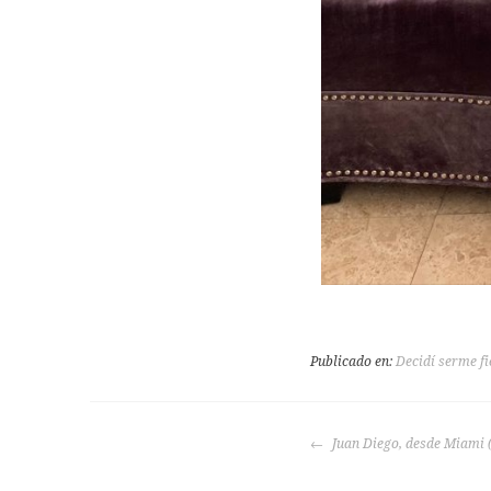
Publicado en:
Decidí serme fi
Juan Diego, desde Miami 