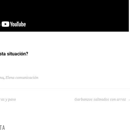
sta situación?
ena
,
Elena comunicación
ras y pavo
Garbanzos salteados con arroz
TA