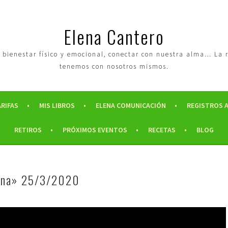
Elena Cantero
tro bienestar físico y emocional, conectar con nuestra alma… La
tenemos con nosotros mismos.
ARIFAS
MIS LIBROS
ELENA COMUNICACIÓN
REGISTROS 
RETIROS
PRÓXIMOS EVENTOS
RECETAS
BLOG
lena» 25/3/2020