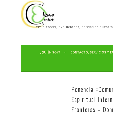
Vivir, crecer, evolucionar, potenciar nues
¿QUIÉN SOY?
CONTACTO, SERVICIOS Y T
Ponencia «Comun
Espiritual Inter
Fronteras – Do