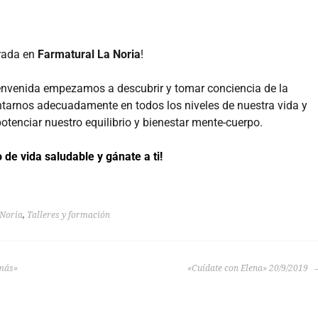
rada en
Farmatural La Noria
!
ienvenida empezamos a descubrir y tomar conciencia de la
tarnos adecuadamente en todos los niveles de nuestra vida y
otenciar nuestro equilibrio y bienestar mente-cuerpo.
 de vida saludable y gánate a ti!
 Noria
,
Talleres y formación
emás»
«Cuídate con Elena» 20/9/2019