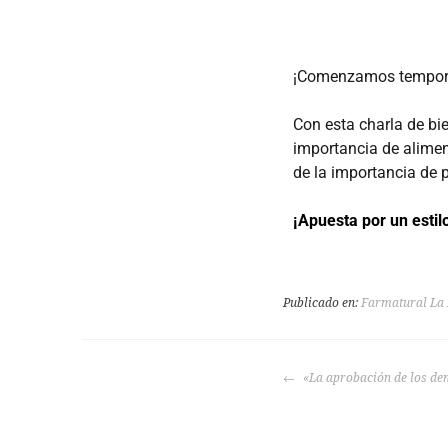
¡Comenzamos tempo
Con esta charla de b
importancia de alimen
de la importancia de p
¡Apuesta por un estilo
Publicado en:
Farmatural La
«La aprobación de los d