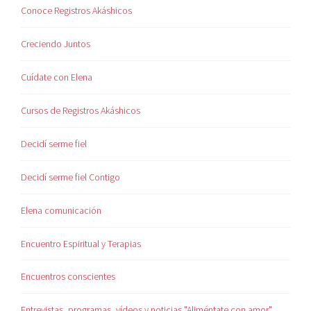
Conoce Registros Akáshicos
Creciendo Juntos
Cuídate con Elena
Cursos de Registros Akáshicos
Decidí serme fiel
Decidí serme fiel Contigo
Elena comunicación
Encuentro Espiritual y Terapias
Encuentros conscientes
Entrevistas, programas, vídeos y noticias "Aliméntate con amor"