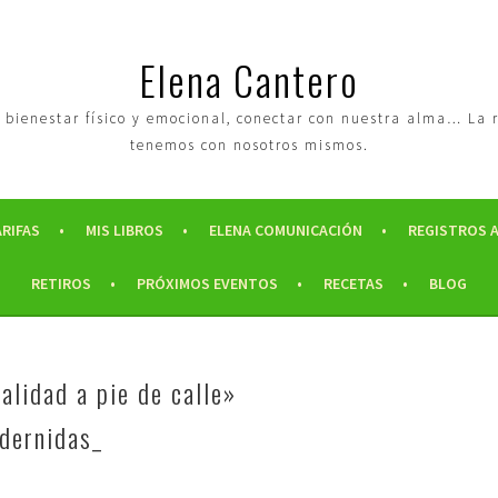
Elena Cantero
tro bienestar físico y emocional, conectar con nuestra alma… La
tenemos con nosotros mismos.
ARIFAS
MIS LIBROS
ELENA COMUNICACIÓN
REGISTROS 
RETIROS
PRÓXIMOS EVENTOS
RECETAS
BLOG
alidad a pie de calle»
dernidas_