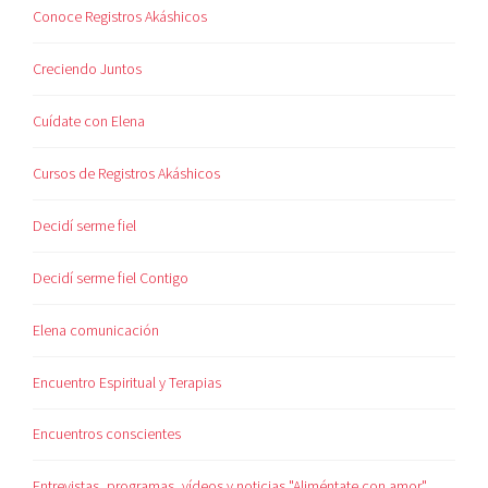
Conoce Registros Akáshicos
Creciendo Juntos
Cuídate con Elena
Cursos de Registros Akáshicos
Decidí serme fiel
Decidí serme fiel Contigo
Elena comunicación
Encuentro Espiritual y Terapias
Encuentros conscientes
Entrevistas, programas, vídeos y noticias "Aliméntate con amor"