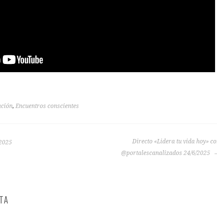
ación
,
Encuentros conscientes
Directo «Lidera tu vida hoy» c
/2025
@portalescanalizados 24/6/2025
TA