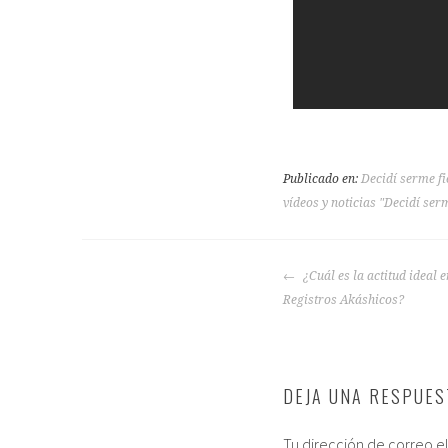
Publicado en:
Decidí serme fi
vídeos y noticias "Decidí serm
¿Cuál es la actitud ideal 
Registros Akáshicos?
DEJA UNA RESPUES
Tu dirección de correo e