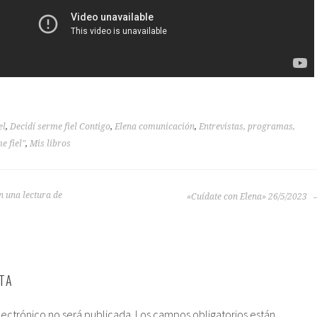
el
,
Decidí serme fiel Contigo
,
Elena comunicación
,
Entrevistas, programas,
e fiel"
,
Mis libros
en una lectura de
«Cuídate con Elena» 26/5/2023
TA
lectrónico no será publicada.
Los campos obligatorios están