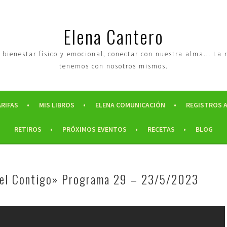
Elena Cantero
tro bienestar físico y emocional, conectar con nuestra alma… La
tenemos con nosotros mismos.
ARIFAS
MIS LIBROS
ELENA COMUNICACIÓN
REGISTROS 
RETIROS
PRÓXIMOS EVENTOS
RECETAS
BLOG
iel Contigo» Programa 29 – 23/5/2023