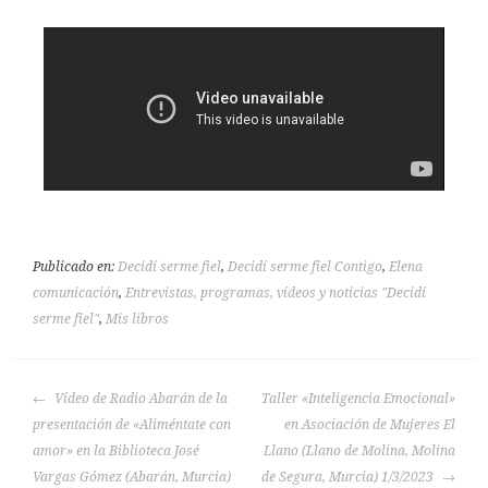
Publicado en:
Decidí serme fiel
,
Decidí serme fiel Contigo
,
Elena
comunicación
,
Entrevistas, programas, vídeos y noticias "Decidí
serme fiel"
,
Mis libros
Vídeo de Radio Abarán de la
Taller «Inteligencia Emocional»
presentación de «Aliméntate con
en Asociación de Mujeres El
amor» en la Biblioteca José
Llano (Llano de Molina, Molina
Vargas Gómez (Abarán, Murcia)
de Segura, Murcia) 1/3/2023