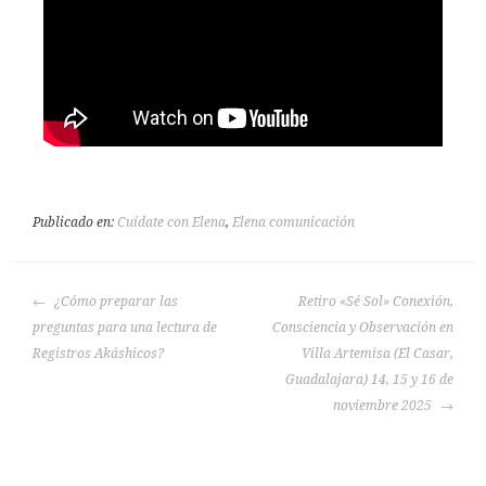
Publicado en:
Cuídate con Elena
,
Elena comunicación
¿Cómo preparar las
Retiro «Sé Sol» Conexión,
preguntas para una lectura de
Consciencia y Observación en
Registros Akáshicos?
Villa Artemisa (El Casar,
Guadalajara) 14, 15 y 16 de
noviembre 2025