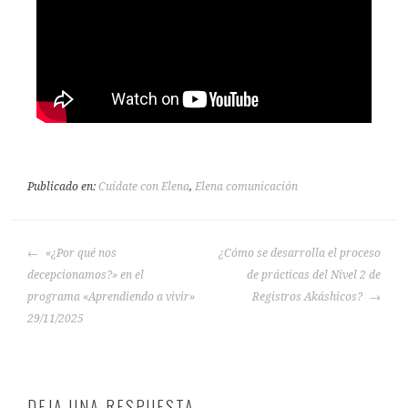
Publicado en:
Cuídate con Elena
,
Elena comunicación
«¿Por qué nos
¿Cómo se desarrolla el proceso
decepcionamos?» en el
de prácticas del Nivel 2 de
programa «Aprendiendo a vivir»
Registros Akáshicos?
29/11/2025
DEJA UNA RESPUESTA