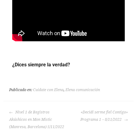
¿Dices siempre la verdad?
Publicado en:
Cuídate con Elena
,
Elena comunicación
Nivel 1 de Registros
«Decidí serme fiel Contigo»
Akáshicos en Mon Mistic
Programa 1 – 8/11/2022
(Manresa, Barcelona) 5/11/2022