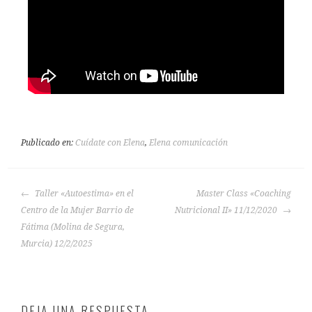
Publicado en:
Cuídate con Elena
,
Elena comunicación
Taller «Autoestima» en el
Master Class «Coaching
Centro de la Mujer Barrio de
Nutricional II» 11/12/2020
Fátima (Molina de Segura,
Murcia) 12/2/2025
DEJA UNA RESPUESTA