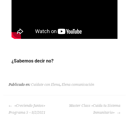
¿Sabemos decir no?
Publicado en:
Cuídate con Elena
,
Elena comunicación
«Creciendo Juntos»
Master Class «Cuida tu Sistema
Programa 5 – 8/2/2021
Inmunitario»