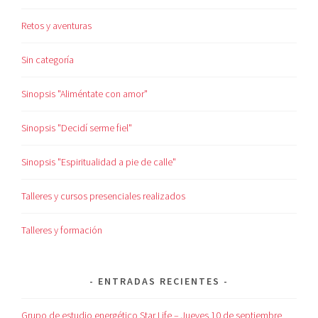
Retos y aventuras
Sin categoría
Sinopsis "Aliméntate con amor"
Sinopsis "Decidí serme fiel"
Sinopsis "Espiritualidad a pie de calle"
Talleres y cursos presenciales realizados
Talleres y formación
ENTRADAS RECIENTES
Grupo de estudio energético Star Life – Jueves 10 de septiembre