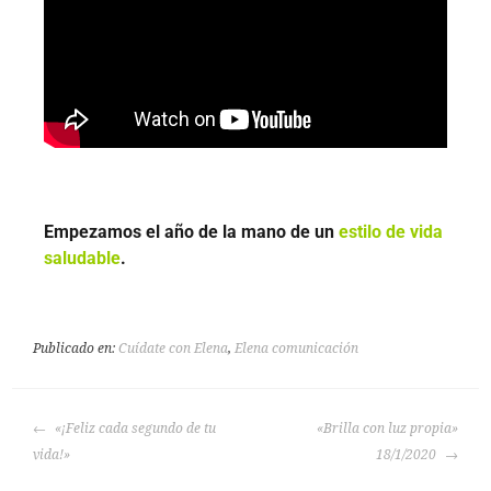
Empezamos el año de la mano de un
estilo de vida
saludable
.
Publicado en:
Cuídate con Elena
,
Elena comunicación
«¡Feliz cada segundo de tu
«Brilla con luz propia»
vida!»
18/1/2020