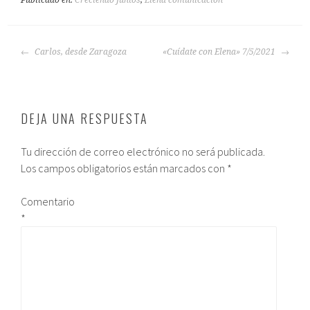
Publicado en:
Creciendo Juntos
,
Elena comunicación
Carlos, desde Zaragoza
«Cuídate con Elena» 7/5/2021
DEJA UNA RESPUESTA
Tu dirección de correo electrónico no será publicada.
Los campos obligatorios están marcados con
*
Comentario
*