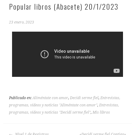
Popular libros (Abacete) 20/1/2023
23 enero, 2023
Publicado en:
Aliméntate con amor
,
Decidí serme fiel
,
Entrevistas,
programas, vídeos y noticias "Aliméntate con amor"
,
Entrevistas,
programas, vídeos y noticias "Decidí serme fiel"
,
Mis libros
Nivel 1 de Registros
«Decidí serme fiel Contigo»