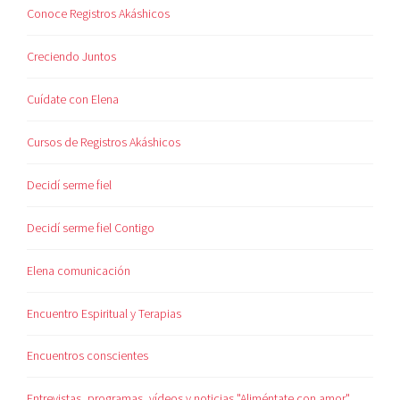
Conoce Registros Akáshicos
Creciendo Juntos
Cuídate con Elena
Cursos de Registros Akáshicos
Decidí serme fiel
Decidí serme fiel Contigo
Elena comunicación
Encuentro Espiritual y Terapias
Encuentros conscientes
Entrevistas, programas, vídeos y noticias "Aliméntate con amor"