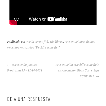
Publicado en:
Decidí serme fiel
,
Mis libros
,
Presentaciones, firmas
y eventos realizados "Decidí serme fiel"
«Creciendo Juntos»
Presentación «Decidí serme fiel»
Programa 35 – 11/10/2021
en Asociación Bindi Torrevieja
17/10/2021
DEJA UNA RESPUESTA