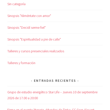
Sin categoría
Sinopsis "Aliméntate con amor"
Sinopsis "Decidí serme fiel"
Sinopsis "Espiritualidad a pie de calle"
Talleres y cursos presenciales realizados
Talleres y formación
ENTRADAS RECIENTES
Grupo de estudio energético Star Life – Jueves 10 de septiembre
2026 de 17.00 a 20:00
Firma en el evento literario «Mundos de Tinta» CC Gran Alacant –