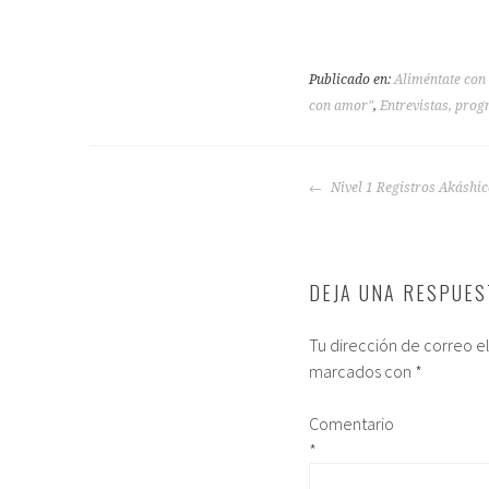
Publicado en:
Aliméntate con
con amor"
,
Entrevistas, prog
Nivel 1 Registros Akáshic
DEJA UNA RESPUES
Tu dirección de correo e
marcados con
*
Comentario
*