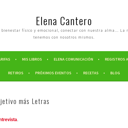
Elena Cantero
tro bienestar físico y emocional, conectar con nuestra alma… La
tenemos con nosotros mismos.
ARIFAS
MIS LIBROS
ELENA COMUNICACIÓN
REGISTROS 
RETIROS
PRÓXIMOS EVENTOS
RECETAS
BLOG
jetivo más Letras
ntrevista
.