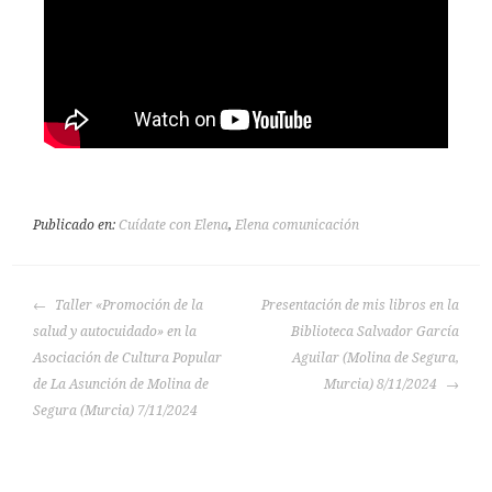
Publicado en:
Cuídate con Elena
,
Elena comunicación
Taller «Promoción de la
Presentación de mis libros en la
salud y autocuidado» en la
Biblioteca Salvador García
Asociación de Cultura Popular
Aguilar (Molina de Segura,
de La Asunción de Molina de
Murcia) 8/11/2024
Segura (Murcia) 7/11/2024