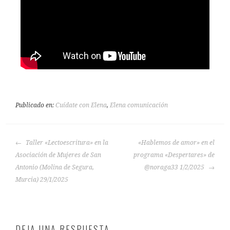
Publicado en:
Cuídate con Elena
,
Elena comunicación
Taller «Lectoescritura» en la
«Hablemos de amor» en el
Asociación de Mujeres de San
programa «Despertares» de
Antonio (Molina de Segura,
@noraga33 1/2/2025
Murcia) 29/1/2025
DEJA UNA RESPUESTA