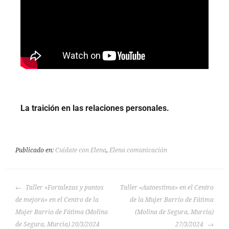
La traición en las relaciones personales.
Publicado en:
Cuídate con Elena
,
Elena comunicación
Taller «Fortalezas y puntos
Taller «Autoestima» en el Centro
de mejora» en el Centro de la
de la Mujer Barrio de Fátima
Mujer Barrio de Fátima (Molina
(Molina de Segura, Murcia)
de Segura, Murcia) 20/3/2024
27/3/2024