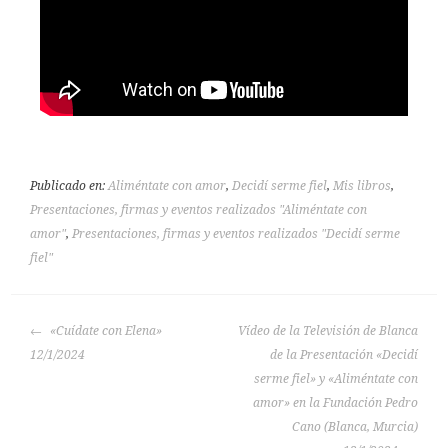
Publicado en:
Aliméntate con amor
,
Decidí serme fiel
,
Mis libros
,
Presentaciones, firmas y eventos realizados "Aliméntate con
amor"
,
Presentaciones, firmas y eventos realizados "Decidí serme
fiel"
«Cuídate con Elena»
Vídeo de la Televisión de Blanca
12/1/2024
de la Presentación «Decidí
serme fiel» y «Aliméntate con
amor» en la Fundación Pedro
Cano (Blanca, Murcia)