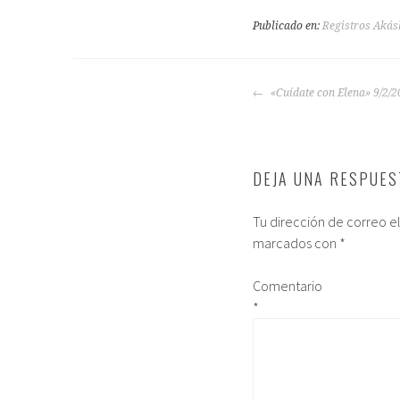
Publicado en:
Registros Akás
«Cuídate con Elena» 9/2/
DEJA UNA RESPUES
Tu dirección de correo e
marcados con
*
Comentario
*