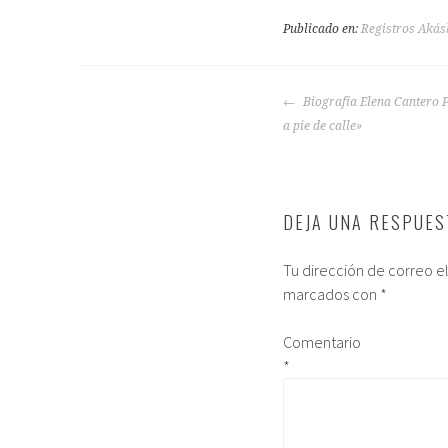
Publicado en:
Registros Akás
Biografía Elena Cantero P
a pie de calle»
DEJA UNA RESPUES
Tu dirección de correo e
marcados con
*
Comentario
*